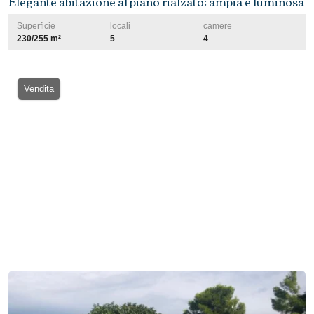
Elegante abitazione al piano rialzato: ampia e luminosa
Superficie
locali
camere
230/255 m²
5
4
Vendita