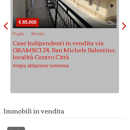
€ 85.000
Puglia
Brindisi
Pu
Case Indipendenti in vendita via
Ca
GRAMSCI 24, San Michele Salentino,
ba
località Centro Città
lo
o
Ampia abitazione luminosa
El
lu
Immobili in vendita