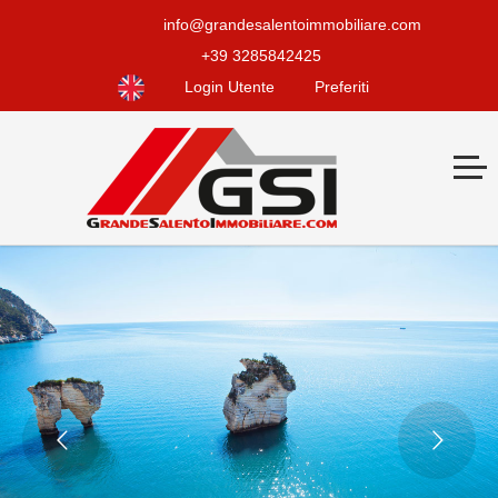
info@grandesalentoimmobiliare.com
+39 3285842425
Login Utente
Preferiti