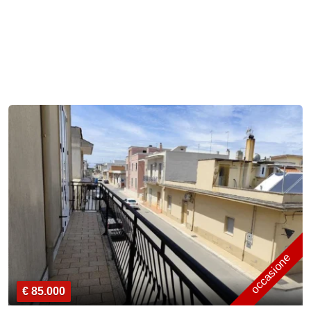
occasione
€ 85.000